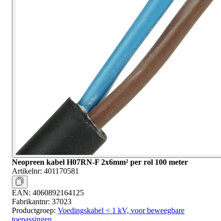
Neopreen kabel H07RN-F 2x6mm² per rol 100 meter
Artikelnr:
401170581
EAN:
4060892164125
Fabrikantnr:
37023
Productgroep:
Voedingskabel < 1 kV, voor beweegbare
toepassingen