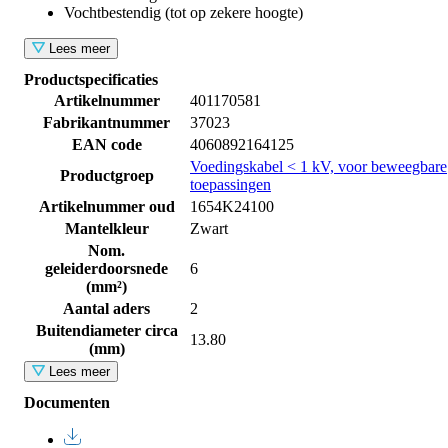
Vochtbestendig (tot op zekere hoogte)
Lees meer
Productspecificaties
Artikelnummer
401170581
Fabrikantnummer
37023
EAN code
4060892164125
Voedingskabel < 1 kV, voor beweegbare
Productgroep
toepassingen
Artikelnummer oud
1654K24100
Mantelkleur
Zwart
Nom.
geleiderdoorsnede
6
(mm²)
Aantal aders
2
Buitendiameter circa
13.80
(mm)
Lees meer
Documenten