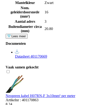
Mantelkleur
Zwart
Nom.
geleiderdoorsnede
16
(mm²)
Aantal aders
3
Buitendiameter circa
20.80
(mm)
Lees meer
Documenten
Datasheet 401170669
Vaak samen gekocht
Neopreen kabel H07RN-F 3x10mm² per meter
Artikelnr : 401170863
8,24