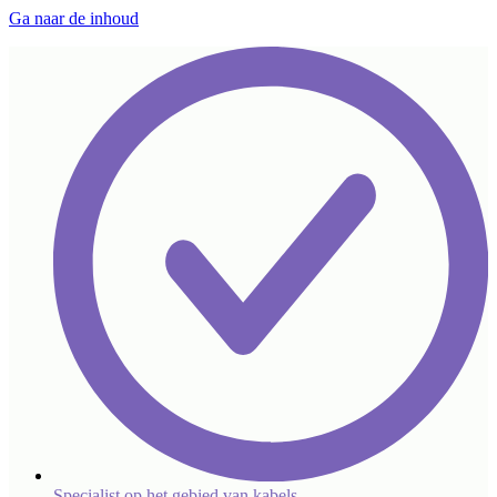
Ga naar de inhoud
Specialist op het gebied van kabels