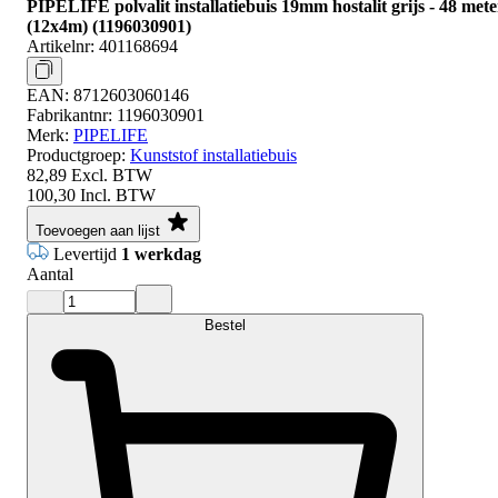
PIPELIFE polvalit installatiebuis 19mm hostalit grijs - 48 mete
(12x4m) (1196030901)
Artikelnr:
401168694
EAN:
8712603060146
Fabrikantnr:
1196030901
Merk:
PIPELIFE
Productgroep:
Kunststof installatiebuis
82,89
Excl. BTW
100,30
Incl. BTW
Toevoegen aan lijst
Levertijd
1 werkdag
Aantal
Bestel