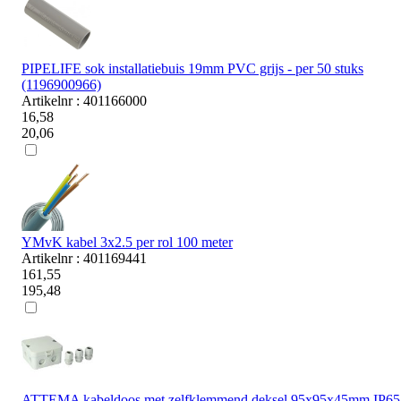
PIPELIFE sok installatiebuis 19mm PVC grijs - per 50 stuks
(1196900966)
Artikelnr : 401166000
16,58
20,06
YMvK kabel 3x2.5 per rol 100 meter
Artikelnr : 401169441
161,55
195,48
ATTEMA kabeldoos met zelfklemmend deksel 95x95x45mm IP65