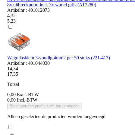
8x uitbreekpoort incl. 3x wartel grijs (AT2280)
Artikelnr : 401012073
4,32
5,23
Wago lasklem 3-voudig 4mm2 per 50 stuks (221-413)
Artikelnr : 401044030
14,34
17,35
Totaal
0,00
Excl. BTW
0,00
Incl. BTW
Selecteer een product om toe te voegen
Alleen geselecteerde producten worden toegevoegd