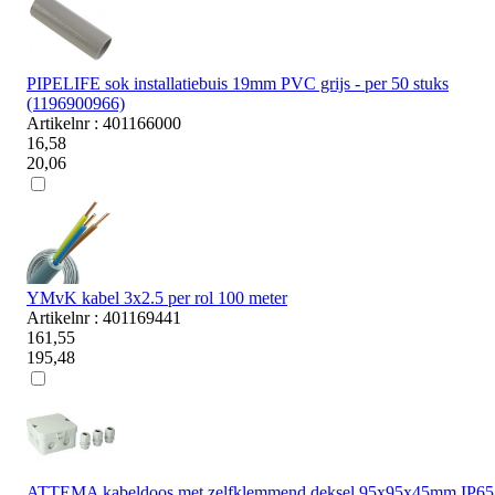
PIPELIFE sok installatiebuis 19mm PVC grijs - per 50 stuks
(1196900966)
Artikelnr : 401166000
16,58
20,06
YMvK kabel 3x2.5 per rol 100 meter
Artikelnr : 401169441
161,55
195,48
ATTEMA kabeldoos met zelfklemmend deksel 95x95x45mm IP65