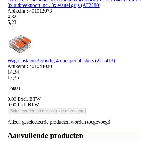
8x uitbreekpoort incl. 3x wartel grijs (AT2280)
Artikelnr : 401012073
4,32
5,23
Wago lasklem 3-voudig 4mm2 per 50 stuks (221-413)
Artikelnr : 401044030
14,34
17,35
Totaal
0,00
Excl. BTW
0,00
Incl. BTW
Selecteer een product om toe te voegen
Alleen geselecteerde producten worden toegevoegd
Aanvullende producten