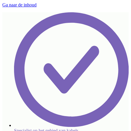
Ga naar de inhoud
Specialist op het gebied van kabels