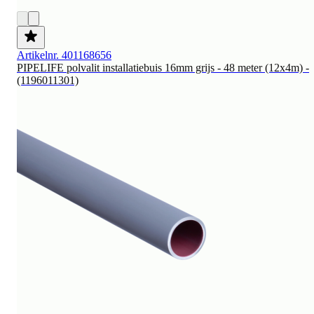
Artikelnr. 401168656
PIPELIFE polvalit installatiebuis 16mm grijs - 48 meter (12x4m) -
(1196011301)