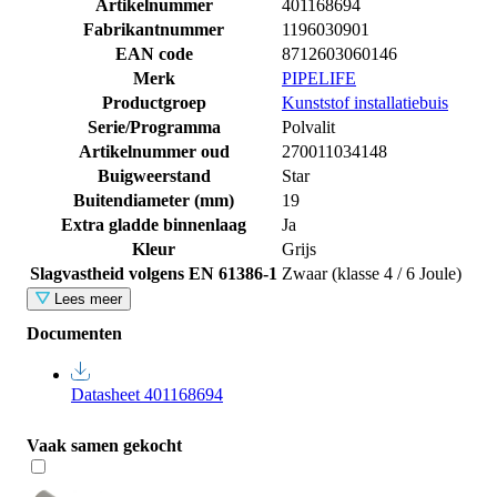
Artikelnummer
401168694
Fabrikantnummer
1196030901
EAN code
8712603060146
Merk
PIPELIFE
Productgroep
Kunststof installatiebuis
Serie/Programma
Polvalit
Artikelnummer oud
270011034148
Buigweerstand
Star
Buitendiameter (mm)
19
Extra gladde binnenlaag
Ja
Kleur
Grijs
Slagvastheid volgens EN 61386-1
Zwaar (klasse 4 / 6 Joule)
Lees meer
Documenten
Datasheet 401168694
Vaak samen gekocht