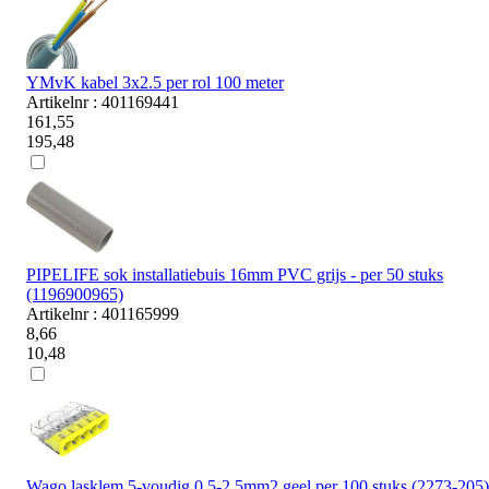
YMvK kabel 3x2.5 per rol 100 meter
Artikelnr : 401169441
161,55
195,48
PIPELIFE sok installatiebuis 16mm PVC grijs - per 50 stuks
(1196900965)
Artikelnr : 401165999
8,66
10,48
Wago lasklem 5-voudig 0,5-2,5mm2 geel per 100 stuks (2273-205)