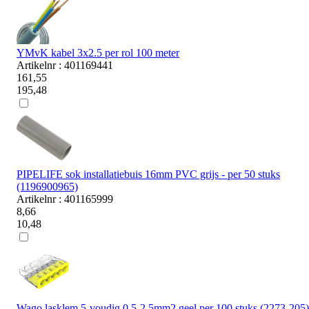
YMvK kabel 3x2.5 per rol 100 meter
Artikelnr : 401169441
161,55
195,48
PIPELIFE sok installatiebuis 16mm PVC grijs - per 50 stuks
(1196900965)
Artikelnr : 401165999
8,66
10,48
Wago lasklem 5-voudig 0,5-2,5mm2 geel per 100 stuks (2273-205)