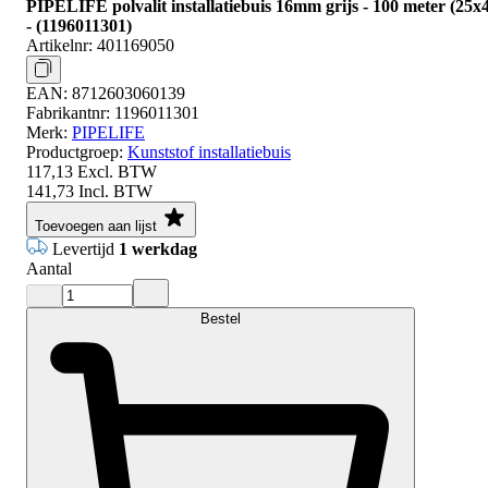
PIPELIFE polvalit installatiebuis 16mm grijs - 100 meter (25x
- (1196011301)
Artikelnr:
401169050
EAN:
8712603060139
Fabrikantnr:
1196011301
Merk:
PIPELIFE
Productgroep:
Kunststof installatiebuis
117,13
Excl. BTW
141,73
Incl. BTW
Toevoegen aan lijst
Levertijd
1 werkdag
Aantal
Bestel