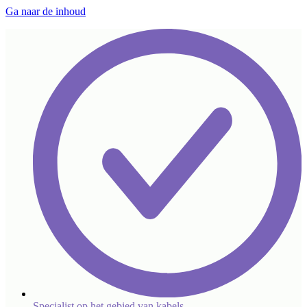
Ga naar de inhoud
Specialist op het gebied van kabels