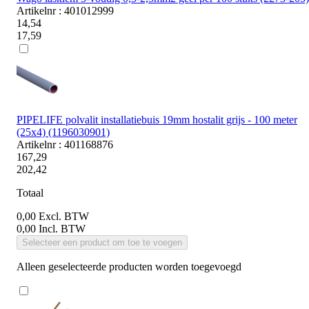
Artikelnr : 401012999
14,54
17,59
PIPELIFE polvalit installatiebuis 19mm hostalit grijs - 100 meter
(25x4) (1196030901)
Artikelnr : 401168876
167,29
202,42
Totaal
0,00
Excl. BTW
0,00
Incl. BTW
Selecteer een product om toe te voegen
Alleen geselecteerde producten worden toegevoegd