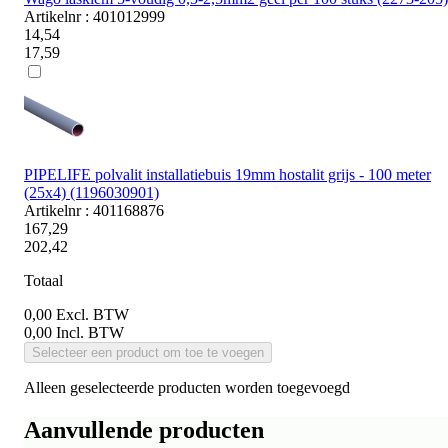
Artikelnr : 401012999
14,54
17,59
PIPELIFE polvalit installatiebuis 19mm hostalit grijs - 100 meter
(25x4) (1196030901)
Artikelnr : 401168876
167,29
202,42
Totaal
0,00
Excl. BTW
0,00
Incl. BTW
Selecteer een product om toe te voegen
Alleen geselecteerde producten worden toegevoegd
Aanvullende producten