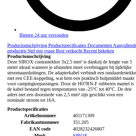
Binnen 24 uur verzonden
Productomschrijving
Productspecificaties
Documenten
Aanvullend
producten
Stel een vraag
Best verkocht
Recent bekeken
Productomschrijving
Deze SIROX contrastekker 3x2,5 mm² is dankzij de lengte van 5
meter ideaal wanneer je afstanden moet overbruggen bij tijdelijke
stroomaansluitingen. De adapterkabel verbindt een randaardestekke
met een CEE-koppeling, wat hem een praktisch hulpmiddel maakt
voor campingtoepassingen. Door de H07RN-F rubberen mantel is
de kabel bestand tegen temperaturen van -25°C tot 40°C. De drie
aders met een doorsnede van 2,5 mm² zijn geschikt voor een
nominale stroom tot 16A.
Productspecificaties
Artikelnummer
401171309
Fabrikantnummer
351.205
EAN code
4028232426807
Merk
SIROX