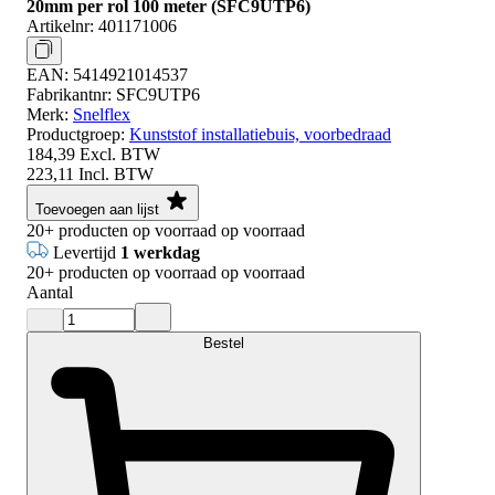
20mm per rol 100 meter (SFC9UTP6)
Artikelnr:
401171006
EAN:
5414921014537
Fabrikantnr:
SFC9UTP6
Merk:
Snelflex
Productgroep:
Kunststof installatiebuis, voorbedraad
184,39
Excl. BTW
223,11
Incl. BTW
Toevoegen aan lijst
20+
producten op voorraad
op voorraad
Levertijd
1 werkdag
20+
producten op voorraad
op voorraad
Aantal
Bestel