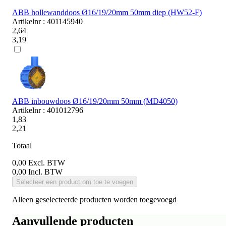
ABB hollewanddoos Ø16/19/20mm 50mm diep (HW52-F)
Artikelnr : 401145940
2,64
3,19
ABB inbouwdoos Ø16/19/20mm 50mm (MD4050)
Artikelnr : 401012796
1,83
2,21
Totaal
0,00
Excl. BTW
0,00
Incl. BTW
Selecteer een product om toe te voegen
Alleen geselecteerde producten worden toegevoegd
Aanvullende producten