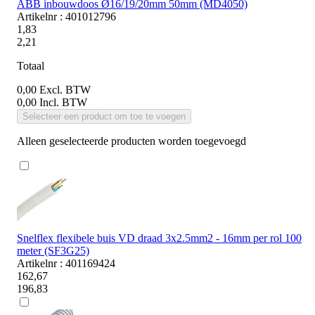
ABB inbouwdoos Ø16/19/20mm 50mm (MD4050)
Artikelnr : 401012796
1,83
2,21
Totaal
0,00
Excl. BTW
0,00
Incl. BTW
Selecteer een product om toe te voegen
Alleen geselecteerde producten worden toegevoegd
Snelflex flexibele buis VD draad 3x2.5mm2 - 16mm per rol 100
meter (SF3G25)
Artikelnr : 401169424
162,67
196,83