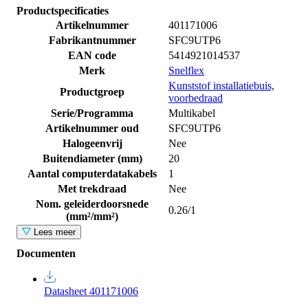
Productspecificaties
Artikelnummer
401171006
Fabrikantnummer
SFC9UTP6
EAN code
5414921014537
Merk
Snelflex
Kunststof installatiebuis,
Productgroep
voorbedraad
Serie/Programma
Multikabel
Artikelnummer oud
SFC9UTP6
Halogeenvrij
Nee
Buitendiameter (mm)
20
Aantal computerdatakabels
1
Met trekdraad
Nee
Nom. geleiderdoorsnede
0.26/1
(mm²/mm²)
Lees meer
Documenten
Datasheet 401171006