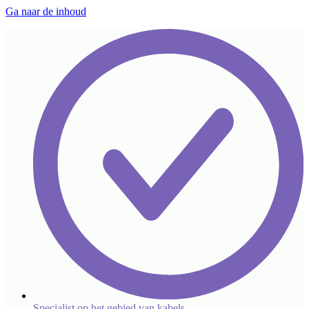
Ga naar de inhoud
Specialist op het gebied van kabels