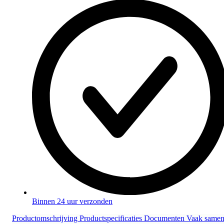
Binnen 24 uur verzonden
Productomschrijving
Productspecificaties
Documenten
Vaak same