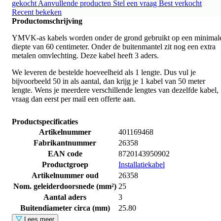
gekocht
Aanvullende producten
Stel een vraag
Best verkocht
Recent bekeken
Productomschrijving
YMVK-as kabels worden onder de grond gebruikt op een minimal
diepte van 60 centimeter. Onder de buitenmantel zit nog een extra
metalen omvlechting. Deze kabel heeft 3 aders.
We leveren de bestelde hoeveelheid als 1 lengte. Dus vul je
bijvoorbeeld 50 in als aantal, dan krijg je 1 kabel van 50 meter
lengte. Wens je meerdere verschillende lengtes van dezelfde kabel,
vraag dan eerst per mail een offerte aan.
Productspecificaties
Artikelnummer
401169468
Fabrikantnummer
26358
EAN code
8720143950902
Productgroep
Installatiekabel
Artikelnummer oud
26358
Nom. geleiderdoorsnede (mm²)
25
Aantal aders
3
Buitendiameter circa (mm)
25.80
Lees meer