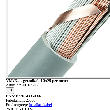
YMvK-as grondkabel 3x25 per meter
Artikelnr:
401169468
EAN:
8720143950902
Fabrikantnr:
26358
Productgroep:
Installatiekabel
26,83
Excl. BTW