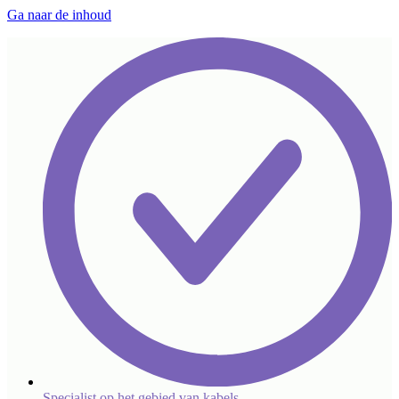
Ga naar de inhoud
Specialist op het gebied van kabels