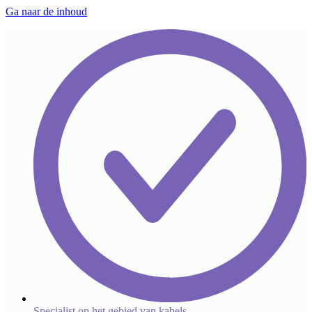
Ga naar de inhoud
Specialist op het gebied van kabels