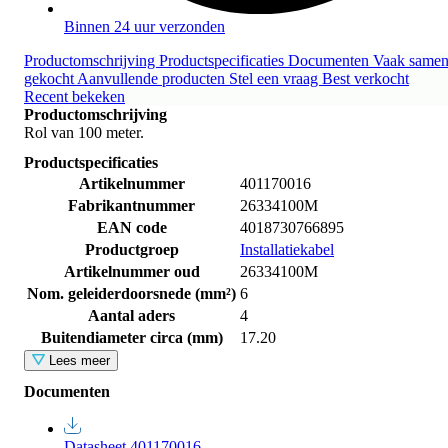
Binnen 24 uur verzonden
Productomschrijving
Productspecificaties
Documenten
Vaak same
gekocht
Aanvullende producten
Stel een vraag
Best verkocht
Recent bekeken
Productomschrijving
Rol van 100 meter.
Productspecificaties
Artikelnummer
401170016
Fabrikantnummer
26334100M
EAN code
4018730766895
Productgroep
Installatiekabel
Artikelnummer oud
26334100M
Nom. geleiderdoorsnede (mm²)
6
Aantal aders
4
Buitendiameter circa (mm)
17.20
Lees meer
Documenten
Datasheet 401170016