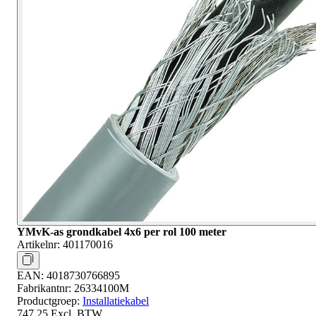
YMvK-as grondkabel 4x6 per rol 100 meter
Artikelnr:
401170016
EAN:
4018730766895
Fabrikantnr:
26334100M
Productgroep:
Installatiekabel
747,25
Excl. BTW