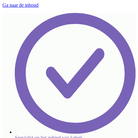
Ga naar de inhoud
Specialist op het gebied van kabels