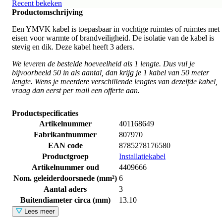
Recent bekeken
Productomschrijving
Een YMVK kabel is toepasbaar in vochtige ruimtes of ruimtes met
eisen voor warmte of brandveiligheid. De isolatie van de kabel is
stevig en dik. Deze kabel heeft 3 aders.
We leveren de bestelde hoeveelheid als 1 lengte. Dus vul je
bijvoorbeeld 50 in als aantal, dan krijg je 1 kabel van 50 meter
lengte. Wens je meerdere verschillende lengtes van dezelfde kabel,
vraag dan eerst per mail een offerte aan.
Productspecificaties
Artikelnummer
401168649
Fabrikantnummer
807970
EAN code
8785278176580
Productgroep
Installatiekabel
Artikelnummer oud
4409666
Nom. geleiderdoorsnede (mm²)
6
Aantal aders
3
Buitendiameter circa (mm)
13.10
Lees meer