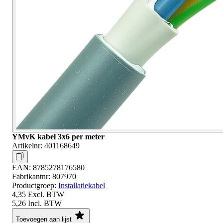
YMvK kabel 3x6 per meter
Artikelnr:
401168649
EAN:
8785278176580
Fabrikantnr:
807970
Productgroep:
Installatiekabel
4,35
Excl. BTW
5,26
Incl. BTW
Toevoegen aan lijst