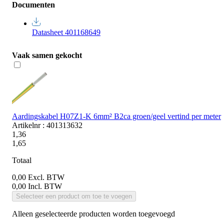
Documenten
Datasheet 401168649
Vaak samen gekocht
Aardingskabel H07Z1-K 6mm² B2ca groen/geel vertind per meter
Artikelnr : 401313632
1,36
1,65
Totaal
0,00
Excl. BTW
0,00
Incl. BTW
Selecteer een product om toe te voegen
Alleen geselecteerde producten worden toegevoegd