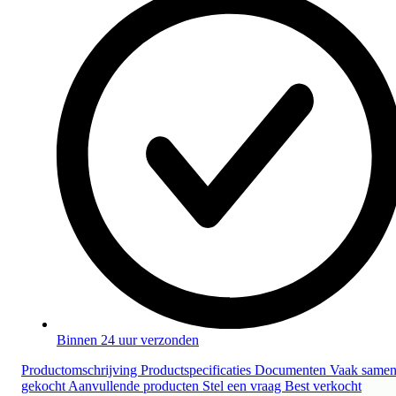
Binnen 24 uur verzonden
Productomschrijving
Productspecificaties
Documenten
Vaak same
gekocht
Aanvullende producten
Stel een vraag
Best verkocht