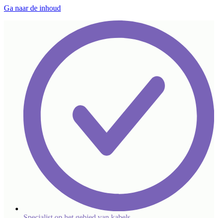
Ga naar de inhoud
Specialist op het gebied van kabels