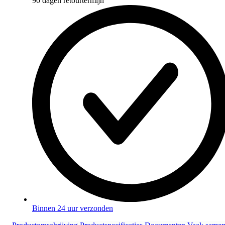
90 dagen retourtermijn
Binnen 24 uur verzonden