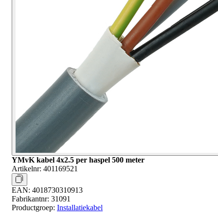
YMvK kabel 4x2.5 per haspel 500 meter
Artikelnr:
401169521
EAN:
4018730310913
Fabrikantnr:
31091
Productgroep:
Installatiekabel