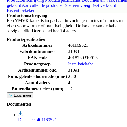
Productomschrijving
Productspecificaties
Documenten
Vaak same
gekocht
Aanvullende producten
Stel een vraag
Best verkocht
Recent bekeken
Productomschrijving
Een YMVK kabel is toepasbaar in vochtige ruimtes of ruimtes met
eisen voor warmte of brandveiligheid. De isolatie van de kabel is
stevig en dik. Deze kabel heeft 4 aders.
Productspecificaties
Artikelnummer
401169521
Fabrikantnummer
31091
EAN code
4018730310913
Productgroep
Installatiekabel
Artikelnummer oud
31091
Nom. geleiderdoorsnede (mm²)
2.50
Aantal aders
4
Buitendiameter circa (mm)
12
Lees meer
Documenten
Datasheet 401169521