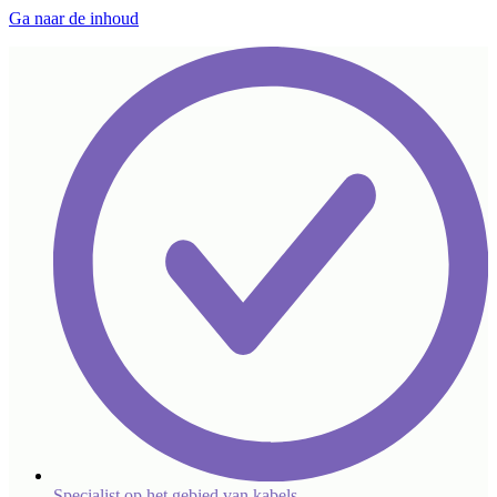
Ga naar de inhoud
Specialist op het gebied van kabels