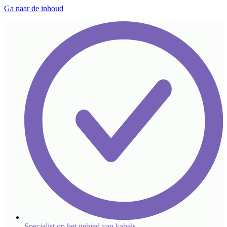
Ga naar de inhoud
Specialist op het gebied van kabels