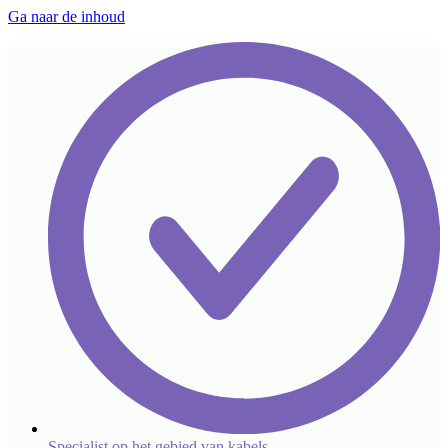
Ga naar de inhoud
Specialist op het gebied van kabels