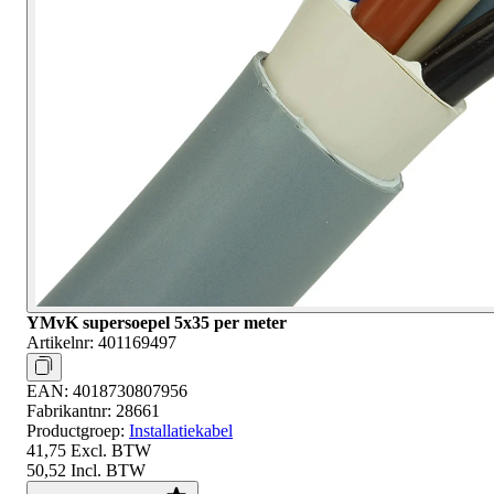
YMvK supersoepel 5x35 per meter
Artikelnr:
401169497
EAN:
4018730807956
Fabrikantnr:
28661
Productgroep:
Installatiekabel
41,75
Excl. BTW
50,52
Incl. BTW