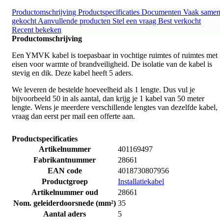
Productomschrijving
Productspecificaties
Documenten
Vaak same
gekocht
Aanvullende producten
Stel een vraag
Best verkocht
Recent bekeken
Productomschrijving
Een YMVK kabel is toepasbaar in vochtige ruimtes of ruimtes met
eisen voor warmte of brandveiligheid. De isolatie van de kabel is
stevig en dik. Deze kabel heeft 5 aders.
We leveren de bestelde hoeveelheid als 1 lengte. Dus vul je
bijvoorbeeld 50 in als aantal, dan krijg je 1 kabel van 50 meter
lengte. Wens je meerdere verschillende lengtes van dezelfde kabel,
vraag dan eerst per mail een offerte aan.
Productspecificaties
Artikelnummer
401169497
Fabrikantnummer
28661
EAN code
4018730807956
Productgroep
Installatiekabel
Artikelnummer oud
28661
Nom. geleiderdoorsnede (mm²)
35
Aantal aders
5