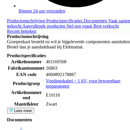
Binnen 24 uur verzonden
Productomschrijving
Productspecificaties
Documenten
Vaak same
gekocht
Aanvullende producten
Stel een vraag
Best verkocht
Recent bekeken
Productomschrijving
Groepenkast besteld en wil je bijgeleverde componenten aansluiten
Bestel dan je aansluitdraad bij Elektramat.
Productspecificaties
Artikelnummer
401169568
Fabrikantnummer
26803
EAN code
4060892178887
Voedingskabel < 1 kV, voor beweegbare
Productgroep
toepassingen
Artikelnummer
E10116
oud
Mantelkleur
Zwart
Lees meer
Documenten