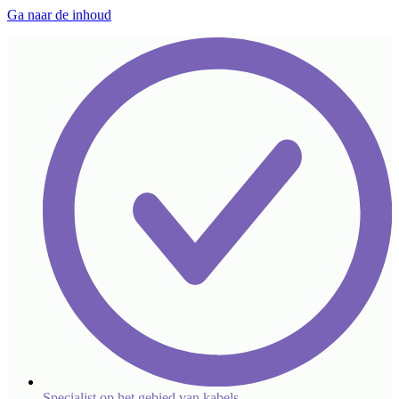
Ga naar de inhoud
Specialist op het gebied van kabels