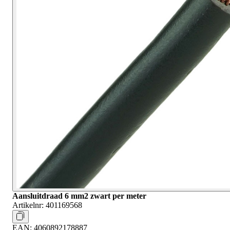
Aansluitdraad 6 mm2 zwart per meter
Artikelnr:
401169568
EAN:
4060892178887