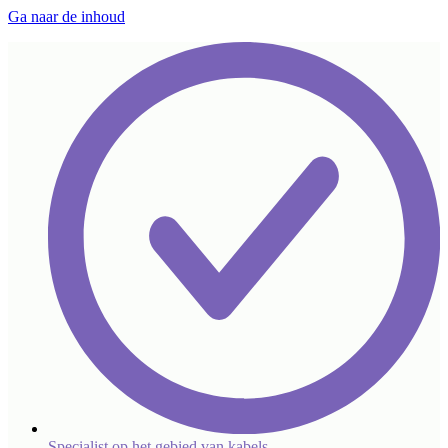
Ga naar de inhoud
Specialist op het gebied van kabels