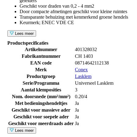
geleiders
Geschikt voor draden van 0,2 - 4 mm2
Door compacte afmetingen geschikt voor kleine ruimtes
Transparante behuizing met kenmerkend groene hendels
Keurmerk; ENEC VDE CE
Lees meer
Productspecificaties
Artikelnummer
401328032
Fabrikantnummer
CH 1403
EAN code
08714642112138
Merk
Conex
Productgroep
Lasklem
Serie/Programma
Universeel Lasklem
Aantal klemposities
3
Nom. doorsnede (mm²/mm²)
0.20/4
Met bedieningshendeltjes
Ja
Geschikt voor massieve ader
Ja
Geschikt voor soepele ader
Ja
Geschikt voor meerdraads ader
Ja
Lees meer