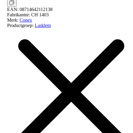
EAN:
08714642112138
Fabrikantnr:
CH 1403
Merk:
Conex
Productgroep:
Lasklem