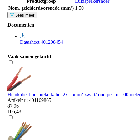
Productgroep
Luidsprekersnoer
Nom. geleiderdoorsnede (mm²)
1.50
Lees meer
Documenten
Datasheet 401298454
Vaak samen gekocht
Helukabel luidsprekerkabel 2x1.5mm² zwart/rood per rol 100 mete
Artikelnr : 401169865
87,96
106,43