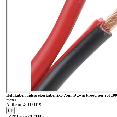
Helukabel luidsprekerkabel 2x0.75mm² zwart/rood per rol 100
meter
Artikelnr:
401171119
EAN:
8785278180082