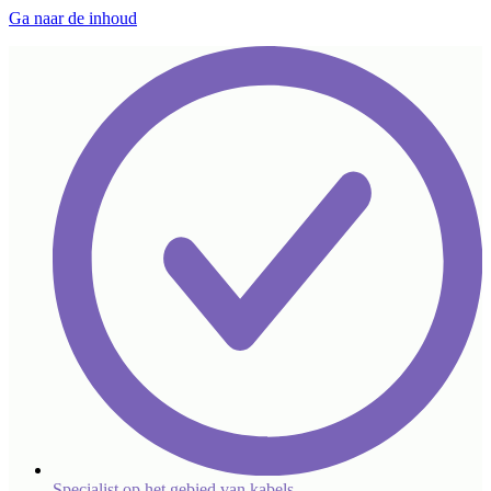
Ga naar de inhoud
Specialist op het gebied van kabels