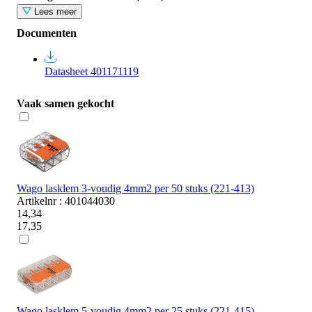
Lees meer
Documenten
Datasheet 401171119
Vaak samen gekocht
Wago lasklem 3-voudig 4mm2 per 50 stuks (221-413)
Artikelnr : 401044030
14,34
17,35
Wago lasklem 5-voudig 4mm2 per 25 stuks (221-415)