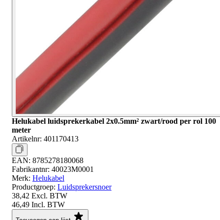
Helukabel luidsprekerkabel 2x0.5mm² zwart/rood per rol 100
meter
Artikelnr:
401170413
EAN:
8785278180068
Fabrikantnr:
40023M0001
Merk:
Helukabel
Productgroep:
Luidsprekersnoer
38,42
Excl. BTW
46,49
Incl. BTW