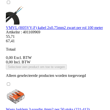
VMVL (H05VV-F) kabel 2x0.75mm2 zwart per rol 100 meter
Artikelnr : 401169969
55,71
67,41
Totaal
0,00
Excl. BTW
0,00
Incl. BTW
Selecteer een product om toe te voegen
Alleen geselecteerde producten worden toegevoegd
Wago lasklem 3-voudig 4mm2 per 50 stuks (221-413)