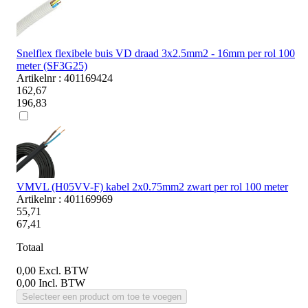
Snelflex flexibele buis VD draad 3x2.5mm2 - 16mm per rol 100
meter (SF3G25)
Artikelnr : 401169424
162,67
196,83
VMVL (H05VV-F) kabel 2x0.75mm2 zwart per rol 100 meter
Artikelnr : 401169969
55,71
67,41
Totaal
0,00
Excl. BTW
0,00
Incl. BTW
Selecteer een product om toe te voegen