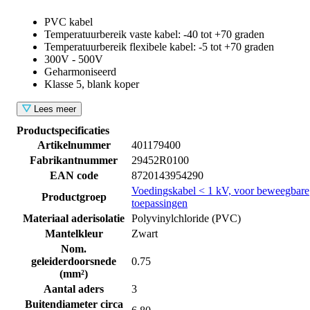
PVC kabel
Temperatuurbereik vaste kabel: -40 tot +70 graden
Temperatuurbereik flexibele kabel: -5 tot +70 graden
300V - 500V
Geharmoniseerd
Klasse 5, blank koper
Lees meer
Productspecificaties
Artikelnummer
401179400
Fabrikantnummer
29452R0100
EAN code
8720143954290
Voedingskabel < 1 kV, voor beweegbare
Productgroep
toepassingen
Materiaal aderisolatie
Polyvinylchloride (PVC)
Mantelkleur
Zwart
Nom.
geleiderdoorsnede
0.75
(mm²)
Aantal aders
3
Buitendiameter circa