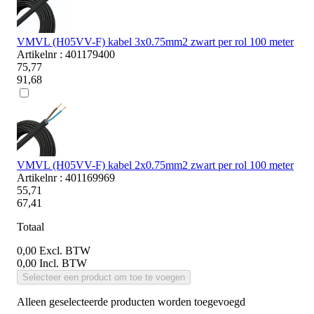
VMVL (H05VV-F) kabel 3x0.75mm2 zwart per rol 100 meter
Artikelnr : 401179400
75,77
91,68
VMVL (H05VV-F) kabel 2x0.75mm2 zwart per rol 100 meter
Artikelnr : 401169969
55,71
67,41
Totaal
0,00
Excl. BTW
0,00
Incl. BTW
Selecteer een product om toe te voegen
Alleen geselecteerde producten worden toegevoegd