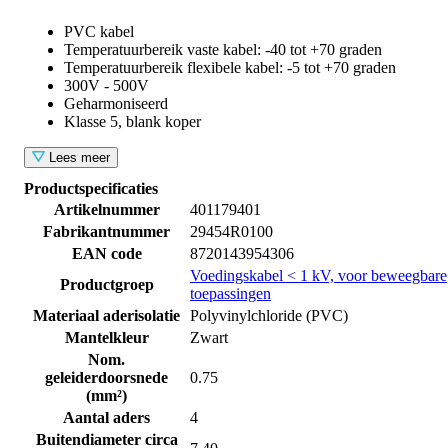
PVC kabel
Temperatuurbereik vaste kabel: -40 tot +70 graden
Temperatuurbereik flexibele kabel: -5 tot +70 graden
300V - 500V
Geharmoniseerd
Klasse 5, blank koper
Lees meer
Productspecificaties
Artikelnummer
401179401
Fabrikantnummer
29454R0100
EAN code
8720143954306
Voedingskabel < 1 kV, voor beweegbare
Productgroep
toepassingen
Materiaal aderisolatie
Polyvinylchloride (PVC)
Mantelkleur
Zwart
Nom.
geleiderdoorsnede
0.75
(mm²)
Aantal aders
4
Buitendiameter circa