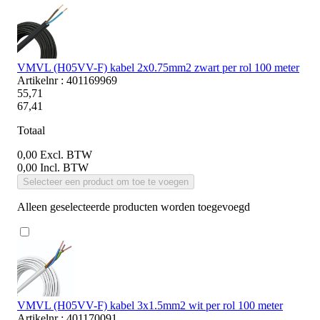
VMVL (H05VV-F) kabel 2x0.75mm2 zwart per rol 100 meter
Artikelnr : 401169969
55,71
67,41
Totaal
0,00
Excl. BTW
0,00
Incl. BTW
Selecteer een product om toe te voegen
Alleen geselecteerde producten worden toegevoegd
VMVL (H05VV-F) kabel 3x1.5mm2 wit per rol 100 meter
Artikelnr : 401170091