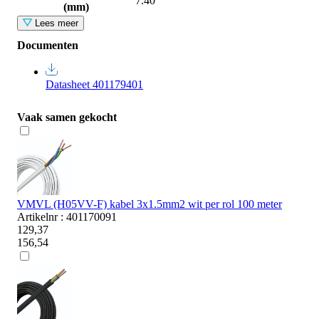
7.40
(mm)
Lees meer
Documenten
Datasheet 401179401
Vaak samen gekocht
VMVL (H05VV-F) kabel 3x1.5mm2 wit per rol 100 meter
Artikelnr : 401170091
129,37
156,54