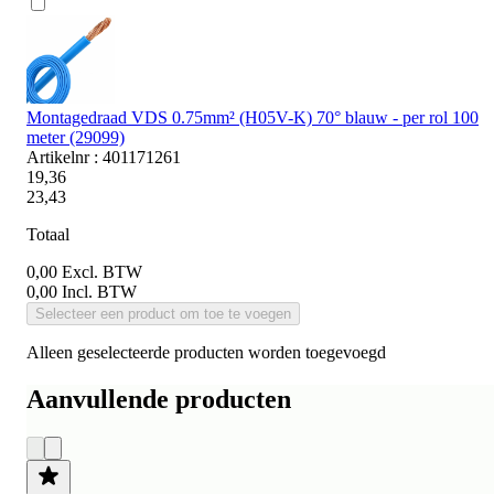
Montagedraad VDS 0.75mm² (H05V-K) 70° blauw - per rol 100
meter (29099)
Artikelnr : 401171261
19,36
23,43
Totaal
0,00
Excl. BTW
0,00
Incl. BTW
Selecteer een product om toe te voegen
Alleen geselecteerde producten worden toegevoegd
Aanvullende producten