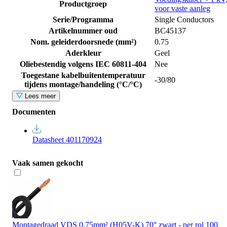
Productgroep
voor vaste aanleg
Serie/Programma
Single Conductors
Artikelnummer oud
BC45137
Nom. geleiderdoorsnede (mm²)
0.75
Aderkleur
Geel
Oliebestendig volgens IEC 60811-404
Nee
Toegestane kabelbuitentemperatuur
-30/80
tijdens montage/handeling (°C/°C)
Lees meer
Documenten
Datasheet 401170924
Vaak samen gekocht
Montagedraad VDS 0.75mm² (H05V-K) 70° zwart - per rol 100