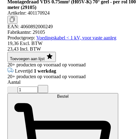
Montagedraad VDS 0.75mm² (H05V-K) 70° geel - per rol 100
meter (29105)
Artikelnr:
401170924
EAN:
4060892000249
Fabrikantnr:
29105
Productgroep:
Voedingskabel < 1 kV, voor vaste aanleg
19,36
Excl. BTW
23,43
Incl. BTW
Toevoegen aan lijst
20+
producten op voorraad
op voorraad
Levertijd
1 werkdag
20+
producten op voorraad
op voorraad
Aantal
Bestel