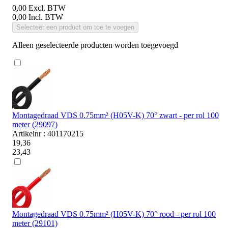
0,00
Excl. BTW
0,00
Incl. BTW
Selecteer een product om toe te voegen
Alleen geselecteerde producten worden toegevoegd
Montagedraad VDS 0.75mm² (H05V-K) 70° zwart - per rol 100
meter (29097)
Artikelnr : 401170215
19,36
23,43
Montagedraad VDS 0.75mm² (H05V-K) 70° rood - per rol 100
meter (29101)