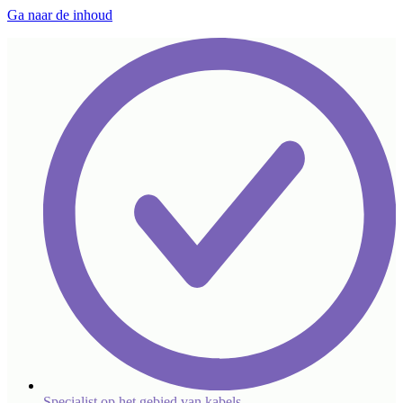
Ga naar de inhoud
Specialist op het gebied van kabels