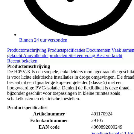
Binnen 24 uur verzonden
Productomschrijving
Productspecificaties
Documenten
Vaak same
gekocht
Aanvullende producten
Stel een vraag
Best verkocht
Recent bekeken
Productomschrijving
De H05V-K is een soepele, enkelleiders montagedraad die geschik
is voor lichte elektrische installaties in droge omgevingen. De draa
bestaat uit een fijnaderige koperen geleider (klasse 5) met een
hoogwaardige PVC-isolatie. Dankzij de flexibiliteit is deze draad
bijzonder geschikt voor toepassingen in kleine ruimtes zoals
schakelkasten en elektrische toestellen.
Productspecificaties
Artikelnummer
401170924
Fabrikantnummer
29105
EAN code
4060892000249
Voedingskabel < 1 kV