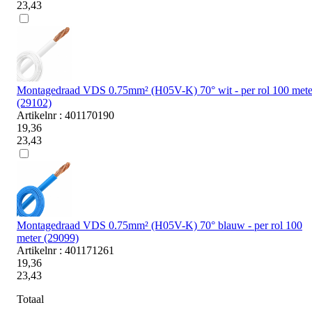
23,43
Montagedraad VDS 0.75mm² (H05V-K) 70° wit - per rol 100 mete
(29102)
Artikelnr : 401170190
19,36
23,43
Montagedraad VDS 0.75mm² (H05V-K) 70° blauw - per rol 100
meter (29099)
Artikelnr : 401171261
19,36
23,43
Totaal