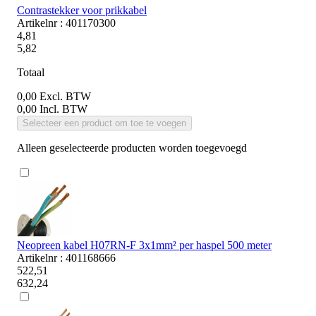
Contrastekker voor prikkabel
Artikelnr : 401170300
4,81
5,82
Totaal
0,00
Excl. BTW
0,00
Incl. BTW
Selecteer een product om toe te voegen
Alleen geselecteerde producten worden toegevoegd
Neopreen kabel H07RN-F 3x1mm² per haspel 500 meter
Artikelnr : 401168666
522,51
632,24