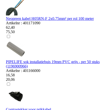
Neopreen kabel H05RN-F 2x0.75mm² per rol 100 meter
Artikelnr : 401171090
62,40
75,50
PIPELIFE sok installatiebuis 19mm PVC grijs - per 50 stuks
(1196900966)
Artikelnr : 401166000
16,58
20,06
Contrastekker voor prikkabel