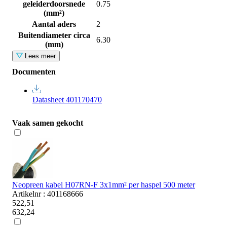
geleiderdoorsnede
0.75
(mm²)
Aantal aders
2
Buitendiameter circa
6.30
(mm)
Lees meer
Documenten
Datasheet 401170470
Vaak samen gekocht
Neopreen kabel H07RN-F 3x1mm² per haspel 500 meter
Artikelnr : 401168666
522,51
632,24