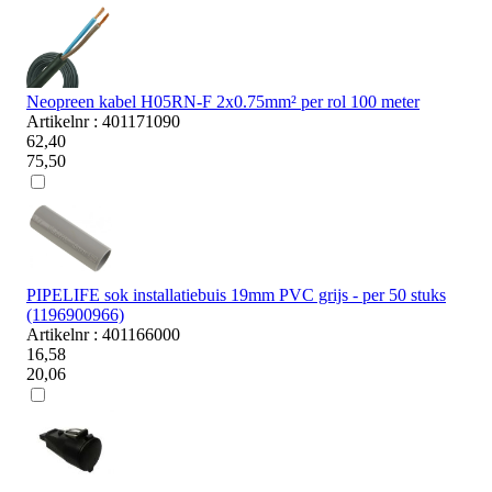
Neopreen kabel H05RN-F 2x0.75mm² per rol 100 meter
Artikelnr : 401171090
62,40
75,50
PIPELIFE sok installatiebuis 19mm PVC grijs - per 50 stuks
(1196900966)
Artikelnr : 401166000
16,58
20,06