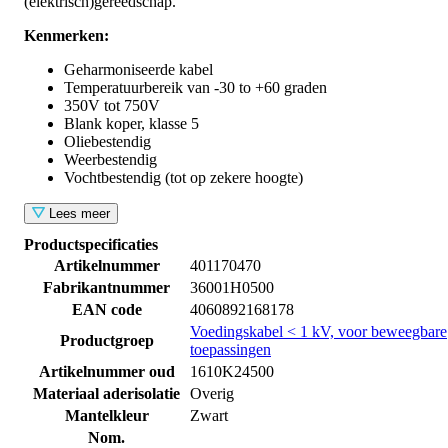
(elektrisch)gereedschap.
Kenmerken:
Geharmoniseerde kabel
Temperatuurbereik van -30 to +60 graden
350V tot 750V
Blank koper, klasse 5
Oliebestendig
Weerbestendig
Vochtbestendig (tot op zekere hoogte)
Lees meer
Productspecificaties
Artikelnummer
401170470
Fabrikantnummer
36001H0500
EAN code
4060892168178
Voedingskabel < 1 kV, voor beweegbare
Productgroep
toepassingen
Artikelnummer oud
1610K24500
Materiaal aderisolatie
Overig
Mantelkleur
Zwart
Nom.