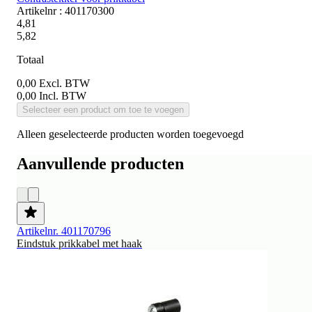
Artikelnr : 401170300
4,81
5,82
Totaal
0,00
Excl. BTW
0,00
Incl. BTW
Selecteer een product om toe te voegen
Alleen geselecteerde producten worden toegevoegd
Aanvullende producten
Artikelnr. 401170796
Eindstuk prikkabel met haak