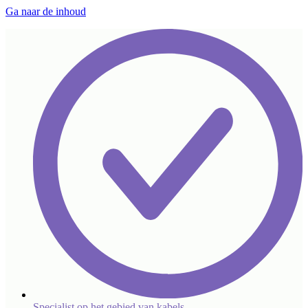
Ga naar de inhoud
Specialist op het gebied van kabels