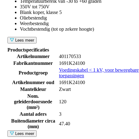
Temperatuurbereik van -30 to +60 graden
350V tot 750V
Blank koper, klasse 5
Oliebestendig
Weerbestendig
Vochtbestendig (tot op zekere hoogte)
Lees meer
Productspecificaties
Artikelnummer
401170533
Fabrikantnummer
1691K24100
Voedingskabel < 1 kV, voor beweegbare
Productgroep
toepassingen
Artikelnummer oud
1691K24100
Mantelkleur
Zwart
Nom.
geleiderdoorsnede
120
(mm²)
Aantal aders
3
Buitendiameter circa
47.40
(mm)
Lees meer