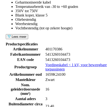
Geharmoniseerde kabel
Temperatuurbereik van -30 to +60 graden
350V tot 750V
Blank koper, klasse 5
Oliebestendig
Weerbestendig
Vochtbestendig (tot op zekere hoogte)
Lees meer
Productspecificaties
Artikelnummer
401170386
Fabrikantnummer
5413260104473
EAN code
5413260104473
Voedingskabel < 1 kV, voor beweegbare
Productgroep
toepassingen
Artikelnummer oud
1659K24100
Mantelkleur
Zwart
Nom.
geleiderdoorsnede
16
(mm²)
Aantal aders
3
Buitendiameter circa
23.40