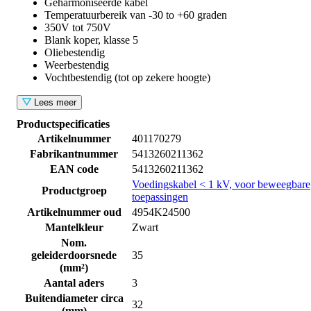
Geharmoniseerde kabel
Temperatuurbereik van -30 to +60 graden
350V tot 750V
Blank koper, klasse 5
Oliebestendig
Weerbestendig
Vochtbestendig (tot op zekere hoogte)
Lees meer
Productspecificaties
Artikelnummer
401170279
Fabrikantnummer
5413260211362
EAN code
5413260211362
Voedingskabel < 1 kV, voor beweegbare
Productgroep
toepassingen
Artikelnummer oud
4954K24500
Mantelkleur
Zwart
Nom.
geleiderdoorsnede
35
(mm²)
Aantal aders
3
Buitendiameter circa
32
(mm)