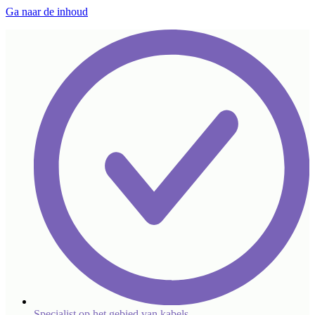
Ga naar de inhoud
Specialist op het gebied van kabels