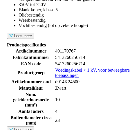
350V tot 750V
Blank koper, klasse 5
Oliebestendig
Weerbestendig
Vochtbestendig (tot op zekere hoogte)
Lees meer
Productspecificaties
Artikelnummer
401170767
Fabrikantnummer
5413260256714
EAN code
5413260256714
Voedingskabel < 1 kV, voor beweegbare
Productgroep
toepassingen
Artikelnummer oud
d014K24500
Mantelkleur
Zwart
Nom.
geleiderdoorsnede
10
(mm²)
Aantal aders
4
Buitendiameter circa
23
(mm)
Lees meer