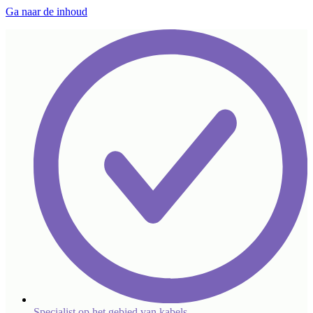
Ga naar de inhoud
Specialist op het gebied van kabels