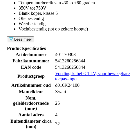
Temperatuurbereik van -30 to +60 graden
350V tot 750V
Blank koper, klasse 5
Oliebestendig
Weerbestendig
Vochtbestendig (tot op zekere hoogte)
Lees meer
Productspecificaties
Artikelnummer
401170303
Fabrikantnummer
5413260256844
EAN code
5413260256844
Voedingskabel < 1 kV, voor beweegbare
Productgroep
toepassingen
Artikelnummer oud
d016K24100
Mantelkleur
Zwart
Nom.
geleiderdoorsnede
25
(mm²)
Aantal aders
4
Buitendiameter circa
32
(mm)