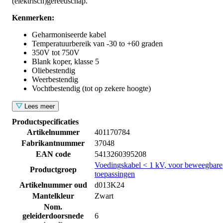
(elektrisch)gereedschap.
Kenmerken:
Geharmoniseerde kabel
Temperatuurbereik van -30 to +60 graden
350V tot 750V
Blank koper, klasse 5
Oliebestendig
Weerbestendig
Vochtbestendig (tot op zekere hoogte)
Lees meer
Productspecificaties
Artikelnummer
401170784
Fabrikantnummer
37048
EAN code
5413260395208
Voedingskabel < 1 kV, voor beweegbare
Productgroep
toepassingen
Artikelnummer oud
d013K24
Mantelkleur
Zwart
Nom.
geleiderdoorsnede
6