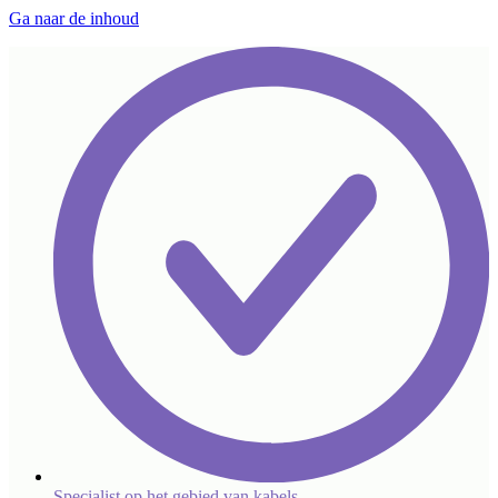
Ga naar de inhoud
Specialist op het gebied van kabels