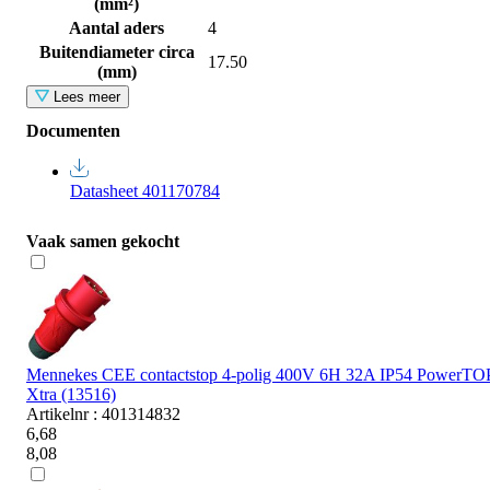
(mm²)
Aantal aders
4
Buitendiameter circa
17.50
(mm)
Lees meer
Documenten
Datasheet 401170784
Vaak samen gekocht
Mennekes CEE contactstop 4-polig 400V 6H 32A IP54 PowerTO
Xtra (13516)
Artikelnr : 401314832
6,68
8,08