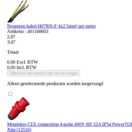
Neopreen kabel H07RN-F 4x2.5mm² per meter
Artikelnr : 401168603
2,87
3,47
Totaal
0,00
Excl. BTW
0,00
Incl. BTW
Selecteer een product om toe te voegen
Alleen geselecteerde producten worden toegevoegd
Mennekes CEE contactstop 4-polig 400V 6H 32A IP54 PowerTO
Xtra (13516)