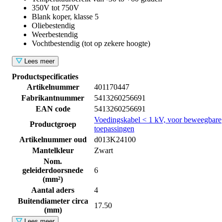
350V tot 750V
Blank koper, klasse 5
Oliebestendig
Weerbestendig
Vochtbestendig (tot op zekere hoogte)
Lees meer
Productspecificaties
Artikelnummer
401170447
Fabrikantnummer
5413260256691
EAN code
5413260256691
Voedingskabel < 1 kV, voor beweegbare
Productgroep
toepassingen
Artikelnummer oud
d013K24100
Mantelkleur
Zwart
Nom.
geleiderdoorsnede
6
(mm²)
Aantal aders
4
Buitendiameter circa
17.50
(mm)
Lees meer