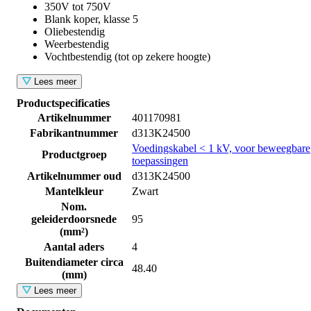
350V tot 750V
Blank koper, klasse 5
Oliebestendig
Weerbestendig
Vochtbestendig (tot op zekere hoogte)
Lees meer
Productspecificaties
Artikelnummer
401170981
Fabrikantnummer
d313K24500
Voedingskabel < 1 kV, voor beweegbare
Productgroep
toepassingen
Artikelnummer oud
d313K24500
Mantelkleur
Zwart
Nom.
geleiderdoorsnede
95
(mm²)
Aantal aders
4
Buitendiameter circa
48.40
(mm)
Lees meer