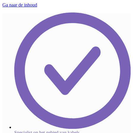
Ga naar de inhoud
Specialist op het gebied van kabels