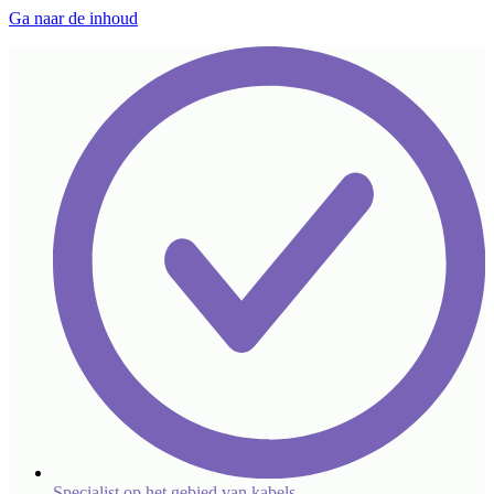
Ga naar de inhoud
Specialist op het gebied van kabels