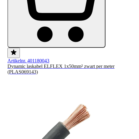
Artikelnr. 401180043
Dynamic laskabel ELFLEX 1x50mm² zwart per meter
(PLAS069143)