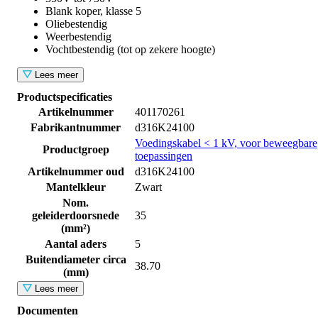
Blank koper, klasse 5
Oliebestendig
Weerbestendig
Vochtbestendig (tot op zekere hoogte)
Lees meer
Productspecificaties
Artikelnummer
401170261
Fabrikantnummer
d316K24100
Voedingskabel < 1 kV, voor beweegbare
Productgroep
toepassingen
Artikelnummer oud
d316K24100
Mantelkleur
Zwart
Nom.
geleiderdoorsnede
35
(mm²)
Aantal aders
5
Buitendiameter circa
38.70
(mm)
Lees meer
Documenten