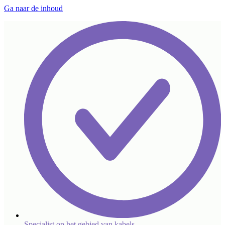
Ga naar de inhoud
Specialist op het gebied van kabels