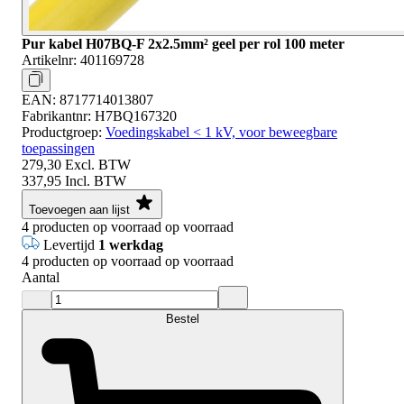
Pur kabel H07BQ-F 2x2.5mm² geel per rol 100 meter
Artikelnr:
401169728
EAN:
8717714013807
Fabrikantnr:
H7BQ167320
Productgroep:
Voedingskabel < 1 kV, voor beweegbare
toepassingen
279,30
Excl. BTW
337,95
Incl. BTW
Toevoegen aan lijst
4
producten op voorraad
op voorraad
Levertijd
1 werkdag
4
producten op voorraad
op voorraad
Aantal
Bestel