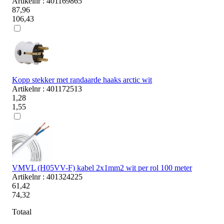
Artikelnr : 401169865
87,96
106,43
Kopp stekker met randaarde haaks arctic wit
Artikelnr : 401172513
1,28
1,55
VMVL (H05VV-F) kabel 2x1mm2 wit per rol 100 meter
Artikelnr : 401324225
61,42
74,32
Totaal