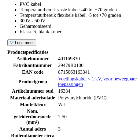
PVC kabel
Temperatuurbereik vaste kabel: -40 tot +70 graden
Temperatuurbereik flexibele kabel: -5 tot +70 graden
300V - 500V
Geharmoniseerd
Klasse 5, blank koper
Lees meer
Productspecificaties
Artikelnummer
401169830
Fabrikantnummer
29479R0100
EAN code
8715063163341
Voedingskabel < 1 kV, voor beweegbare
Productgroep
toepassingen
Artikelnummer oud
16334
Materiaal aderisolatie
Polyvinylchloride (PVC)
Mantelkleur
Wit
Nom.
geleiderdoorsnede
2.50
(mm²)
Aantal aders
3
Buitendiameter circa