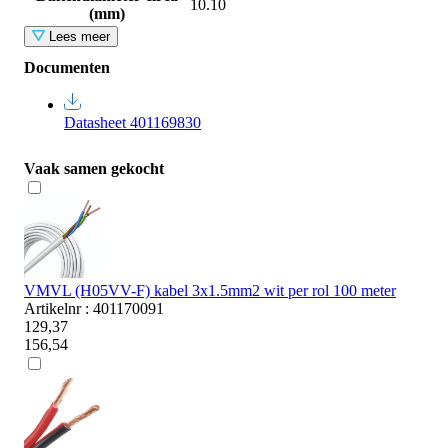
10.10
(mm)
Lees meer
Documenten
Datasheet 401169830
Vaak samen gekocht
VMVL (H05VV-F) kabel 3x1.5mm2 wit per rol 100 meter
Artikelnr : 401170091
129,37
156,54