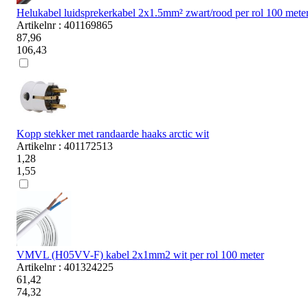
Helukabel luidsprekerkabel 2x1.5mm² zwart/rood per rol 100 mete
Artikelnr : 401169865
87,96
106,43
Kopp stekker met randaarde haaks arctic wit
Artikelnr : 401172513
1,28
1,55
VMVL (H05VV-F) kabel 2x1mm2 wit per rol 100 meter
Artikelnr : 401324225
61,42
74,32