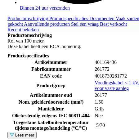
Binnen 24 uur verzonden
Productomschrijving
Productspecificaties
Documenten
Vaak same
gekocht
Aanvullende producten
Stel een vraag
Best verkocht
Recent bekeken
Productomschrijving
Rol van 100 meter.
Deze kabel heeft een ECA-nomering.
Productspecificaties
Artikelnummer
401169436
Fabrikantnummer
261772
EAN code
4018730261772
Voedingskabel < 1 kV
Productgroep
voor vaste aanleg
Artikelnummer oud
26177
Nom. geleiderdoorsnede (mm²)
1.50
Mantelkleur
Grijs
Oliebestendig volgens IEC 60811-404
Nee
Toegestane kabelbuitentemperatuur
-5/70
tijdens montage/handeling (°C/°C)
Lees meer