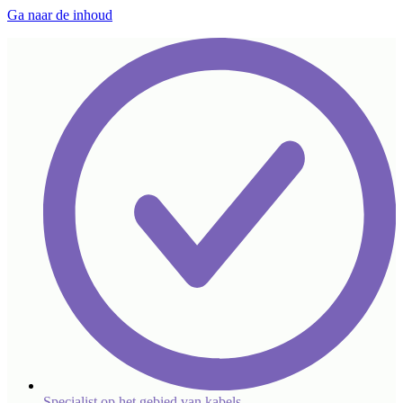
Ga naar de inhoud
Specialist op het gebied van kabels