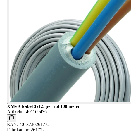
XMvK kabel 3x1.5 per rol 100 meter
Artikelnr:
401169436
EAN:
4018730261772
Fabrikantnr:
261772