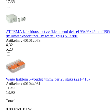
17,35
ATTEMA kabeldoos met zelfklemmend deksel 95x95x45mm IP65
8x uitbreekpoort incl. 3x wartel grijs (AT2280)
Artikelnr : 401012073
4,32
5,23
Wago lasklem 5-voudig 4mm2 per 25 stuks (221-415)
Artikelnr : 401044031
11,49
13,90
Totaal
0,00
Excl. BTW