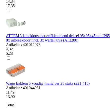
14,34
17,35
ATTEMA kabeldoos met zelfklemmend deksel 95x95x45mm IP65
8x uitbreekpoort incl. 3x wartel grijs (AT2280)
Artikelnr : 401012073
4,32
5,23
Wago lasklem 5-voudig 4mm2 per 25 stuks (221-415)
Artikelnr : 401044031
11,49
13,90
Totaal