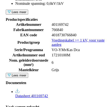
Nominale spanning: 0,6kV/1kV
Lees meer
Productspecificaties
Artikelnummer
401169742
Fabrikantnummer
766840
EAN code
4018730766840
Voedingskabel >= 1 kV, voor vaste
Productgroep
aanleg
Serie/Programma
VO-YMvKas Dca
Artikelnummer oud
17210100M
Nom. geleiderdoorsnede
6
(mm²)
Mantelkleur
Grijs
Lees meer
Documenten
Datasheet 401169742
Vaak samen gekocht