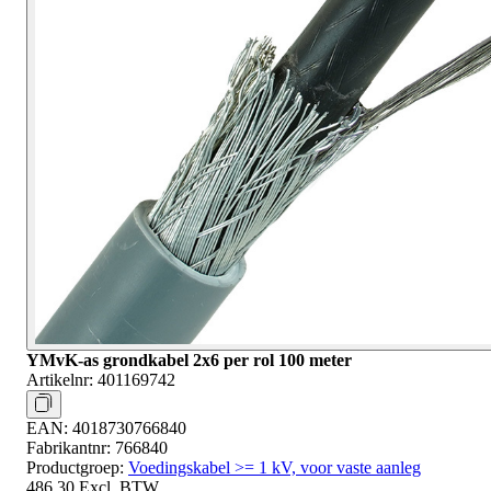
YMvK-as grondkabel 2x6 per rol 100 meter
Artikelnr:
401169742
EAN:
4018730766840
Fabrikantnr:
766840
Productgroep:
Voedingskabel >= 1 kV, voor vaste aanleg
486,30
Excl. BTW