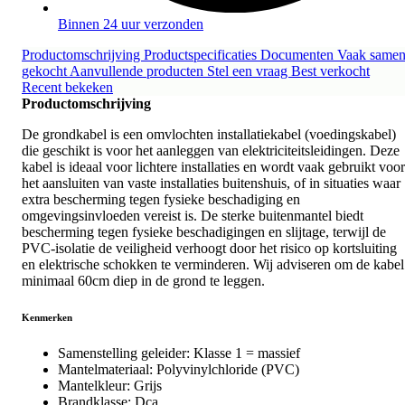
Binnen 24 uur verzonden
Productomschrijving
Productspecificaties
Documenten
Vaak same
gekocht
Aanvullende producten
Stel een vraag
Best verkocht
Recent bekeken
Productomschrijving
De grondkabel is een omvlochten installatiekabel (voedingskabel)
die geschikt is voor het aanleggen van elektriciteitsleidingen. Deze
kabel is ideaal voor lichtere installaties en wordt vaak gebruikt voor
het aansluiten van vaste installaties buitenshuis, of in situaties waar
extra bescherming tegen fysieke beschadiging en
omgevingsinvloeden vereist is. De sterke buitenmantel biedt
bescherming tegen fysieke beschadigingen en slijtage, terwijl de
PVC-isolatie de veiligheid verhoogt door het risico op kortsluiting
en elektrische schokken te verminderen. Wij adviseren om de kabel
minimaal 60cm diep in de grond te leggen.
Kenmerken
Samenstelling geleider: Klasse 1 = massief
Mantelmateriaal: Polyvinylchloride (PVC)
Mantelkleur: Grijs
Brandklasse: Dca