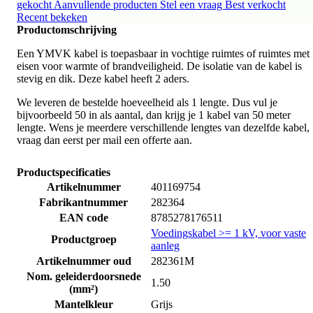
gekocht
Aanvullende producten
Stel een vraag
Best verkocht
Recent bekeken
Productomschrijving
Een YMVK kabel is toepasbaar in vochtige ruimtes of ruimtes met
eisen voor warmte of brandveiligheid. De isolatie van de kabel is
stevig en dik. Deze kabel heeft 2 aders.
We leveren de bestelde hoeveelheid als 1 lengte. Dus vul je
bijvoorbeeld 50 in als aantal, dan krijg je 1 kabel van 50 meter
lengte. Wens je meerdere verschillende lengtes van dezelfde kabel,
vraag dan eerst per mail een offerte aan.
Productspecificaties
Artikelnummer
401169754
Fabrikantnummer
282364
EAN code
8785278176511
Voedingskabel >= 1 kV, voor vaste
Productgroep
aanleg
Artikelnummer oud
282361M
Nom. geleiderdoorsnede
1.50
(mm²)
Mantelkleur
Grijs