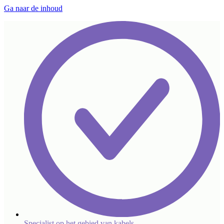
Ga naar de inhoud
Specialist op het gebied van kabels