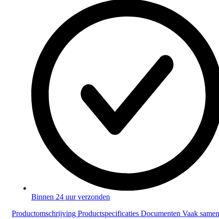
Binnen 24 uur verzonden
Productomschrijving
Productspecificaties
Documenten
Vaak same