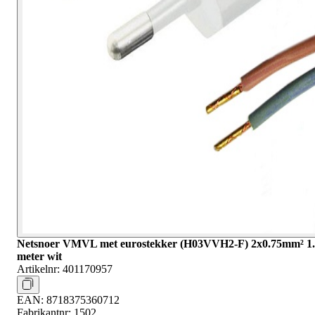
Netsnoer VMVL met eurostekker (H03VVH2-F) 2x0.75mm² 1
meter wit
Artikelnr:
401170957
EAN:
8718375360712
Fabrikantnr:
1502