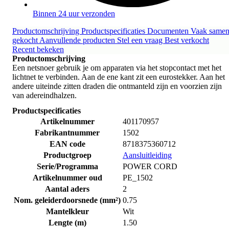
Binnen 24 uur verzonden
Productomschrijving
Productspecificaties
Documenten
Vaak same
gekocht
Aanvullende producten
Stel een vraag
Best verkocht
Recent bekeken
Productomschrijving
Een netsnoer gebruik je om apparaten via het stopcontact met het
lichtnet te verbinden. Aan de ene kant zit een eurostekker. Aan het
andere uiteinde zitten draden die ontmanteld zijn en voorzien zijn
van adereindhalzen.
Productspecificaties
Artikelnummer
401170957
Fabrikantnummer
1502
EAN code
8718375360712
Productgroep
Aansluitleiding
Serie/Programma
POWER CORD
Artikelnummer oud
PE_1502
Aantal aders
2
Nom. geleiderdoorsnede (mm²)
0.75
Mantelkleur
Wit
Lengte (m)
1.50