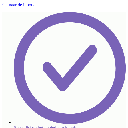
Ga naar de inhoud
Specialist op het gebied van kabels