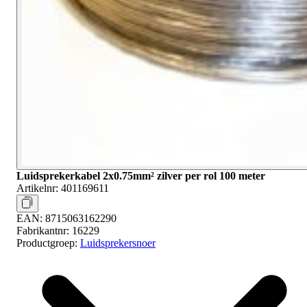
Luidsprekerkabel 2x0.75mm² zilver per rol 100 meter
Artikelnr:
401169611
EAN:
8715063162290
Fabrikantnr:
16229
Productgroep:
Luidsprekersnoer