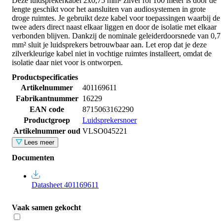
Deze luidsprekerkabel 2x0,75 mm² zilver rol 100 meter is door de
lengte geschikt voor het aansluiten van audiosystemen in grote
droge ruimtes. Je gebruikt deze kabel voor toepassingen waarbij de
twee aders direct naast elkaar liggen en door de isolatie met elkaar
verbonden blijven. Dankzij de nominale geleiderdoorsnede van 0,
mm² sluit je luidsprekers betrouwbaar aan. Let erop dat je deze
zilverkleurige kabel niet in vochtige ruimtes installeert, omdat de
isolatie daar niet voor is ontworpen.
Productspecificaties
Artikelnummer
401169611
Fabrikantnummer
16229
EAN code
8715063162290
Productgroep
Luidsprekersnoer
Artikelnummer oud
VLSO045221
Lees meer
Documenten
Datasheet 401169611
Vaak samen gekocht