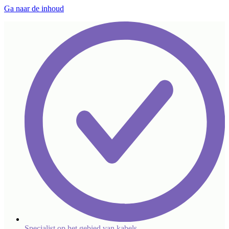
Ga naar de inhoud
Specialist op het gebied van kabels