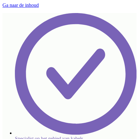
Ga naar de inhoud
Specialist op het gebied van kabels