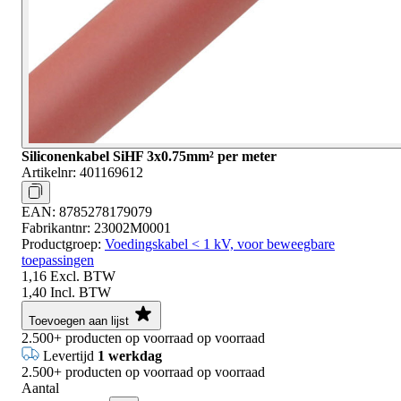
Siliconenkabel SiHF 3x0.75mm² per meter
Artikelnr:
401169612
EAN:
8785278179079
Fabrikantnr:
23002M0001
Productgroep:
Voedingskabel < 1 kV, voor beweegbare
toepassingen
1,16
Excl. BTW
1,40
Incl. BTW
Toevoegen aan lijst
2.500+
producten op voorraad
op voorraad
Levertijd
1 werkdag
2.500+
producten op voorraad
op voorraad
Aantal