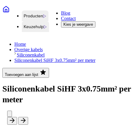
Blog
Producten
Contact
Kies je weergave
Keuzehulp
Home
Overige kabels
Siliconenkabel
Siliconenkabel SiHF 3x0.75mm² per meter
Toevoegen aan lijst
Siliconenkabel SiHF 3x0.75mm² per
meter