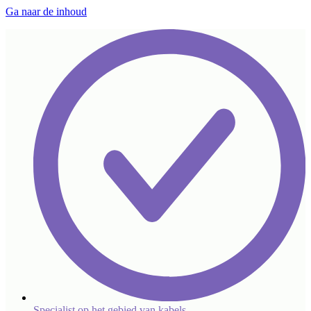
Ga naar de inhoud
Specialist op het gebied van kabels