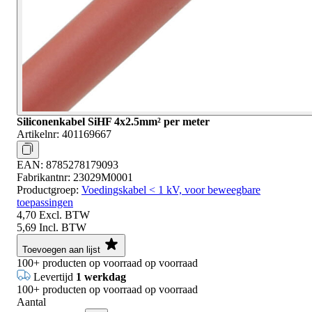
Siliconenkabel SiHF 4x2.5mm² per meter
Artikelnr:
401169667
EAN:
8785278179093
Fabrikantnr:
23029M0001
Productgroep:
Voedingskabel < 1 kV, voor beweegbare
toepassingen
4,70
Excl. BTW
5,69
Incl. BTW
Toevoegen aan lijst
100+
producten op voorraad
op voorraad
Levertijd
1 werkdag
100+
producten op voorraad
op voorraad
Aantal