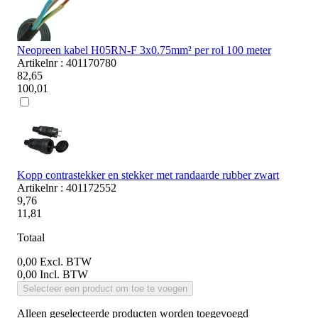
Neopreen kabel H05RN-F 3x0.75mm² per rol 100 meter
Artikelnr : 401170780
82,65
100,01
Kopp contrastekker en stekker met randaarde rubber zwart
Artikelnr : 401172552
9,76
11,81
Totaal
0,00
Excl. BTW
0,00
Incl. BTW
Selecteer een product om toe te voegen
Alleen geselecteerde producten worden toegevoegd