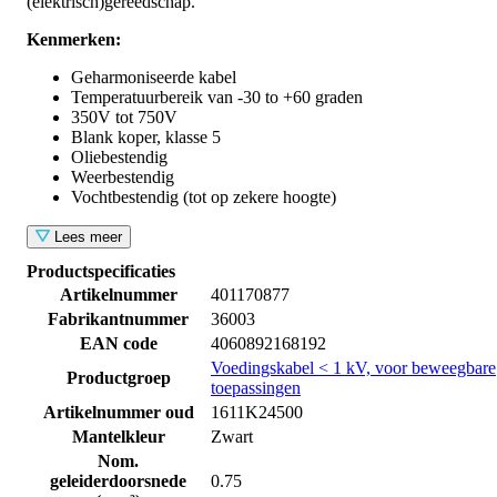
(elektrisch)gereedschap.
Kenmerken:
Geharmoniseerde kabel
Temperatuurbereik van -30 to +60 graden
350V tot 750V
Blank koper, klasse 5
Oliebestendig
Weerbestendig
Vochtbestendig (tot op zekere hoogte)
Lees meer
Productspecificaties
Artikelnummer
401170877
Fabrikantnummer
36003
EAN code
4060892168192
Voedingskabel < 1 kV, voor beweegbare
Productgroep
toepassingen
Artikelnummer oud
1611K24500
Mantelkleur
Zwart
Nom.
geleiderdoorsnede
0.75