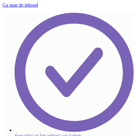
Ga naar de inhoud
Specialist op het gebied van kabels