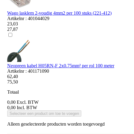
Wago lasklem 2-voudig 4mm2 per 100 stuks (221-412)
Artikelnr : 401044029
23,03
27,87
Neopreen kabel H05RN-F 2x0.75mm² per rol 100 meter
Artikelnr : 401171090
62,40
75,50
Totaal
0,00
Excl. BTW
0,00
Incl. BTW
Selecteer een product om toe te voegen
Alleen geselecteerde producten worden toegevoegd