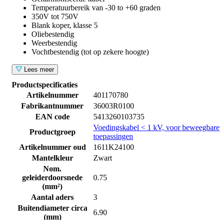
Temperatuurbereik van -30 to +60 graden
350V tot 750V
Blank koper, klasse 5
Oliebestendig
Weerbestendig
Vochtbestendig (tot op zekere hoogte)
Lees meer
Productspecificaties
Artikelnummer
401170780
Fabrikantnummer
36003R0100
EAN code
5413260103735
Voedingskabel < 1 kV, voor beweegbare
Productgroep
toepassingen
Artikelnummer oud
1611K24100
Mantelkleur
Zwart
Nom.
geleiderdoorsnede
0.75
(mm²)
Aantal aders
3
Buitendiameter circa
6.90
(mm)