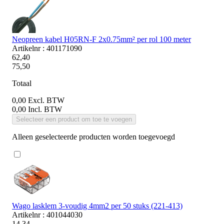
Neopreen kabel H05RN-F 2x0.75mm² per rol 100 meter
Artikelnr : 401171090
62,40
75,50
Totaal
0,00
Excl. BTW
0,00
Incl. BTW
Selecteer een product om toe te voegen
Alleen geselecteerde producten worden toegevoegd
Wago lasklem 3-voudig 4mm2 per 50 stuks (221-413)
Artikelnr : 401044030
14,34