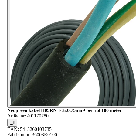
Neopreen kabel H05RN-F 3x0.75mm² per rol 100 meter
Artikelnr:
401170780
EAN:
5413260103735
Fabrikantnr:
36003R0100