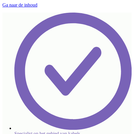
Ga naar de inhoud
Specialist op het gebied van kabels