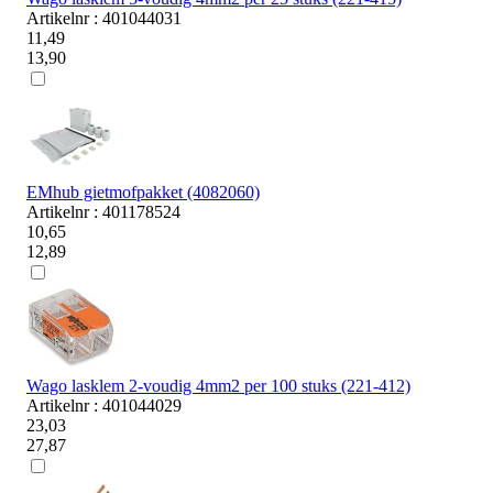
Artikelnr : 401044031
11,49
13,90
EMhub gietmofpakket (4082060)
Artikelnr : 401178524
10,65
12,89
Wago lasklem 2-voudig 4mm2 per 100 stuks (221-412)
Artikelnr : 401044029
23,03
27,87